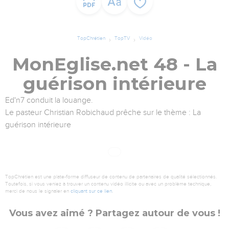
TopChrétien
TopTV
Vidéo
MonEglise.net 48 - La
guérison intérieure
Ed'n7 conduit la louange.
Le pasteur Christian Robichaud prêche sur le thème : La
guérison intérieure
TopChrétien est une plate-forme diffuseur de contenu de partenaires de qualité sélectionnés.
Toutefois, si vous veniez à trouver un contenu vidéo illicite ou avec un problème technique,
merci de nous le signaler en
cliquant sur ce lien
.
Vous avez aimé ? Partagez autour de vous !