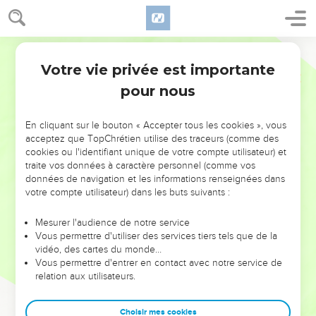
Votre vie privée est importante
pour nous
NE MANQUEZ PAS L’ÉVÉNEMENT
En cliquant sur le bouton « Accepter tous les cookies », vous
DE L’ANNÉE !
acceptez que TopChrétien utilise des traceurs (comme des
cookies ou l'identifiant unique de votre compte utilisateur) et
ET SI LEURS ERREURS POUVAIENT VOUS ÉVITER LES
traite vos données à caractère personnel (comme vos
VOTRES ?
données de navigation et les informations renseignées dans
votre compte utilisateur) dans les buts suivants :
On admire souvent les leaders pour leurs réussites, leur impact,
leur foi ou leur vision. Mais on voit moins les doutes, les erreurs
Mesurer l'audience de notre service
Vous permettre d'utiliser des services tiers tels que de la
et les saisons difficiles qu'ils ont traversés, alors même que ce
vidéo, des cartes du monde…
sont elles qui les ont façonnés.
Vous permettre d'entrer en contact avec notre service de
relation aux utilisateurs.
Dans cette conférence, leaders, entrepreneurs, et responsables
reviennent sur les erreurs marquantes de leur parcours et les
clés pour avancer avec plus de sagesse afin que leurs erreurs
Choisir mes cookies