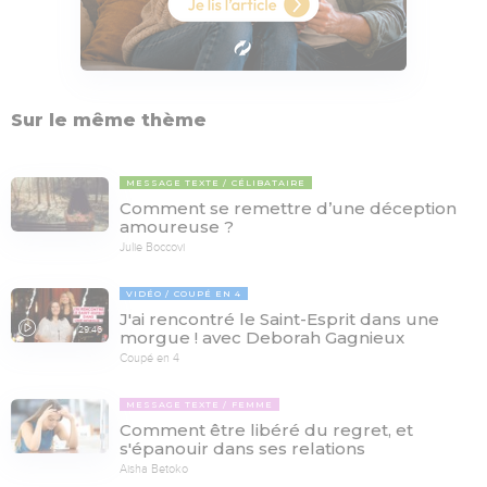
Sur le même thème
MESSAGE TEXTE
CÉLIBATAIRE
Comment se remettre d’une déception
amoureuse ?
Julie Boccovi
VIDÉO
COUPÉ EN 4
J'ai rencontré le Saint-Esprit dans une
29:46
morgue ! avec Deborah Gagnieux
Coupé en 4
MESSAGE TEXTE
FEMME
Comment être libéré du regret, et
s'épanouir dans ses relations
Aisha Betoko