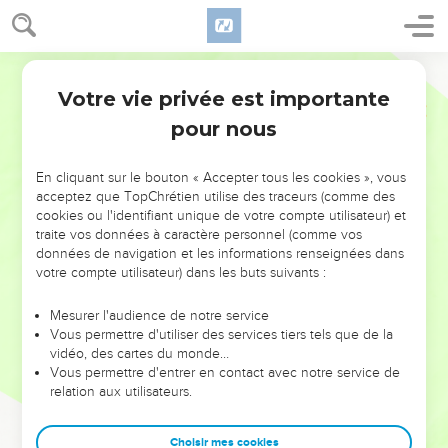
Votre vie privée est importante
pour nous
NE MANQUEZ PAS L’ÉVÉNEMENT
En cliquant sur le bouton « Accepter tous les cookies », vous
DE L’ANNÉE !
acceptez que TopChrétien utilise des traceurs (comme des
cookies ou l'identifiant unique de votre compte utilisateur) et
ET SI LEURS ERREURS POUVAIENT VOUS ÉVITER LES
traite vos données à caractère personnel (comme vos
VOTRES ?
données de navigation et les informations renseignées dans
votre compte utilisateur) dans les buts suivants :
On admire souvent les leaders pour leurs réussites, leur impact,
leur foi ou leur vision. Mais on voit moins les doutes, les erreurs
Mesurer l'audience de notre service
Vous permettre d'utiliser des services tiers tels que de la
et les saisons difficiles qu'ils ont traversés, alors même que ce
vidéo, des cartes du monde…
sont elles qui les ont façonnés.
Vous permettre d'entrer en contact avec notre service de
relation aux utilisateurs.
Dans cette conférence, leaders, entrepreneurs, et responsables
reviennent sur les erreurs marquantes de leur parcours et les
clés pour avancer avec plus de sagesse afin que leurs erreurs
Choisir mes cookies