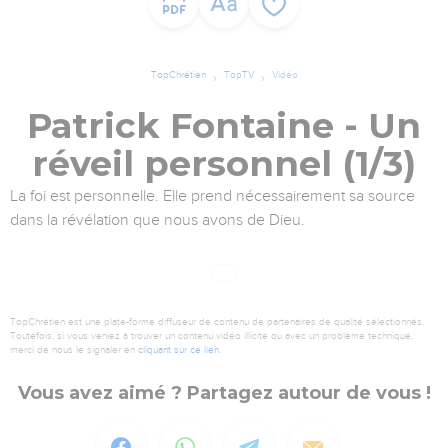
TopChrétien
TopTV
Vidéo
Patrick Fontaine - Un
réveil personnel (1/3)
La foi est personnelle. Elle prend nécessairement sa source
dans la révélation que nous avons de Dieu.
TopChrétien est une plate-forme diffuseur de contenu de partenaires de qualité sélectionnés.
Toutefois, si vous veniez à trouver un contenu vidéo illicite ou avec un problème technique,
merci de nous le signaler en
cliquant sur ce lien
.
Vous avez aimé ? Partagez autour de vous !