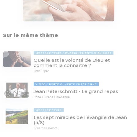
Sur le même thème
MESSAGE TEXTE
ENSEIGNEMENTS BIBLIQUES
Quelle est la volonté de Dieu et
comment la connaître ?
John Piper
VIDÉO
PORTE OUVERTE CHRÉTIENNE
Jean Peterschmitt - Le grand repas
50:40
Porte Ouverte Chrétienne
MESSAGE TEXTE
Les sept miracles de l'évangile de Jean
(4/6)
Jonathan Bersot