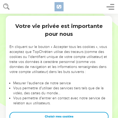
Votre vie privée est importante
pour nous
NE MANQUEZ PAS L’ÉVÉNEMENT
En cliquant sur le bouton « Accepter tous les cookies », vous
DE L’ANNÉE !
acceptez que TopChrétien utilise des traceurs (comme des
cookies ou l'identifiant unique de votre compte utilisateur) et
ET SI LEURS ERREURS POUVAIENT VOUS ÉVITER LES
traite vos données à caractère personnel (comme vos
VOTRES ?
données de navigation et les informations renseignées dans
votre compte utilisateur) dans les buts suivants :
On admire souvent les leaders pour leurs réussites, leur impact,
leur foi ou leur vision. Mais on voit moins les doutes, les erreurs
Mesurer l'audience de notre service
Vous permettre d'utiliser des services tiers tels que de la
et les saisons difficiles qu'ils ont traversés, alors même que ce
vidéo, des cartes du monde…
sont elles qui les ont façonnés.
Vous permettre d'entrer en contact avec notre service de
relation aux utilisateurs.
Dans cette conférence, leaders, entrepreneurs, et responsables
reviennent sur les erreurs marquantes de leur parcours et les
clés pour avancer avec plus de sagesse afin que leurs erreurs
Choisir mes cookies