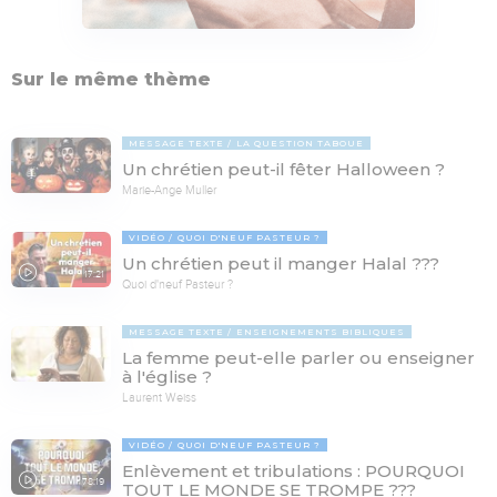
Sur le même thème
MESSAGE TEXTE
LA QUESTION TABOUE
Un chrétien peut-il fêter Halloween ?
Marie-Ange Muller
VIDÉO
QUOI D'NEUF PASTEUR ?
Un chrétien peut il manger Halal ???
17:21
Quoi d'neuf Pasteur ?
MESSAGE TEXTE
ENSEIGNEMENTS BIBLIQUES
La femme peut-elle parler ou enseigner
à l'église ?
Laurent Weiss
VIDÉO
QUOI D'NEUF PASTEUR ?
Enlèvement et tribulations : POURQUOI
78:19
TOUT LE MONDE SE TROMPE ???