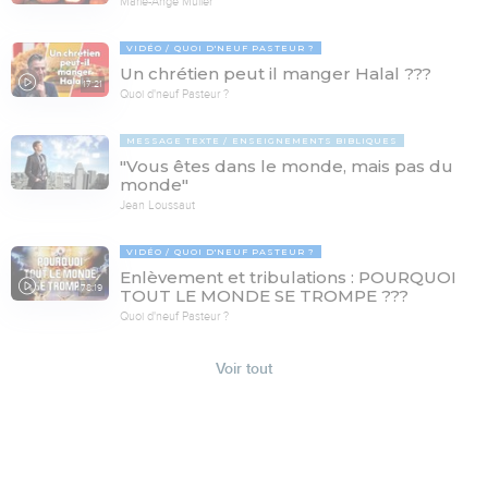
Marie-Ange Muller
VIDÉO
QUOI D'NEUF PASTEUR ?
Un chrétien peut il manger Halal ???
17:21
Quoi d'neuf Pasteur ?
MESSAGE TEXTE
ENSEIGNEMENTS BIBLIQUES
"Vous êtes dans le monde, mais pas du
monde"
Jean Loussaut
VIDÉO
QUOI D'NEUF PASTEUR ?
Enlèvement et tribulations : POURQUOI
78:19
TOUT LE MONDE SE TROMPE ???
Quoi d'neuf Pasteur ?
Voir tout