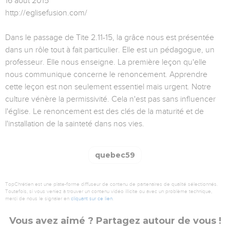
16 août 2015
http://eglisefusion.com/
Dans le passage de Tite 2.11-15, la grâce nous est présentée
dans un rôle tout à fait particulier. Elle est un pédagogue, un
professeur. Elle nous enseigne. La première leçon qu'elle
nous communique concerne le renoncement. Apprendre
cette leçon est non seulement essentiel mais urgent. Notre
culture vénère la permissivité. Cela n'est pas sans influencer
l'église. Le renoncement est des clés de la maturité et de
l'installation de la sainteté dans nos vies.
quebec59
TopChrétien est une plate-forme diffuseur de contenu de partenaires de qualité sélectionnés.
Toutefois, si vous veniez à trouver un contenu vidéo illicite ou avec un problème technique,
merci de nous le signaler en
cliquant sur ce lien
.
Vous avez aimé ? Partagez autour de vous !