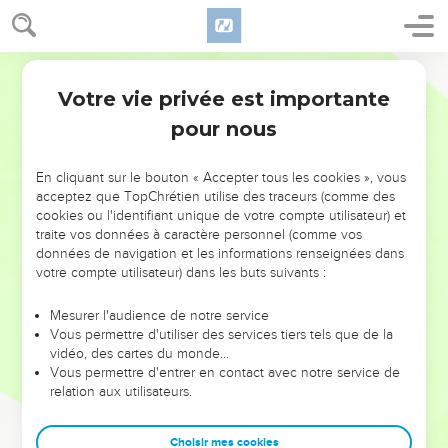
Votre vie privée est importante
pour nous
NE MANQUEZ PAS L’ÉVÉNEMENT
En cliquant sur le bouton « Accepter tous les cookies », vous
DE L’ANNÉE !
acceptez que TopChrétien utilise des traceurs (comme des
cookies ou l'identifiant unique de votre compte utilisateur) et
ET SI LEURS ERREURS POUVAIENT VOUS ÉVITER LES
traite vos données à caractère personnel (comme vos
VOTRES ?
données de navigation et les informations renseignées dans
votre compte utilisateur) dans les buts suivants :
On admire souvent les leaders pour leurs réussites, leur impact,
leur foi ou leur vision. Mais on voit moins les doutes, les erreurs
Mesurer l'audience de notre service
Vous permettre d'utiliser des services tiers tels que de la
et les saisons difficiles qu'ils ont traversés, alors même que ce
vidéo, des cartes du monde…
sont elles qui les ont façonnés.
Vous permettre d'entrer en contact avec notre service de
relation aux utilisateurs.
Dans cette conférence, leaders, entrepreneurs, et responsables
reviennent sur les erreurs marquantes de leur parcours et les
clés pour avancer avec plus de sagesse afin que leurs erreurs
Choisir mes cookies