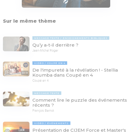
Sur le même thème
MESSAGE TEXTE
ENSEIGNEMENTS BIBLIQUES
Qu’y a-t-il derrière ?
Jean-Michel Roger
VIDÉO
COUPÉ EN 4
De l'impureté à la révélation ! - Stellia
33:19
Koumba dans Coupé en 4
Coupé en 4
MESSAGE TEXTE
Comment lire le puzzle des événements
récents ?
François Bernot
VIDÉO
ÉVÉNEMENTS
Présentation de CIJEM Force et Master's