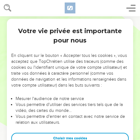
Votre vie privée est importante
pour nous
NE MANQUEZ PAS L’ÉVÉNEMENT
En cliquant sur le bouton « Accepter tous les cookies », vous
DE L’ANNÉE !
acceptez que TopChrétien utilise des traceurs (comme des
cookies ou l'identifiant unique de votre compte utilisateur) et
ET SI LEURS ERREURS POUVAIENT VOUS ÉVITER LES
traite vos données à caractère personnel (comme vos
VOTRES ?
données de navigation et les informations renseignées dans
votre compte utilisateur) dans les buts suivants :
On admire souvent les leaders pour leurs réussites, leur impact,
leur foi ou leur vision. Mais on voit moins les doutes, les erreurs
Mesurer l'audience de notre service
Vous permettre d'utiliser des services tiers tels que de la
et les saisons difficiles qu'ils ont traversés, alors même que ce
vidéo, des cartes du monde…
sont elles qui les ont façonnés.
Vous permettre d'entrer en contact avec notre service de
relation aux utilisateurs.
Dans cette conférence, leaders, entrepreneurs, et responsables
reviennent sur les erreurs marquantes de leur parcours et les
clés pour avancer avec plus de sagesse afin que leurs erreurs
Choisir mes cookies