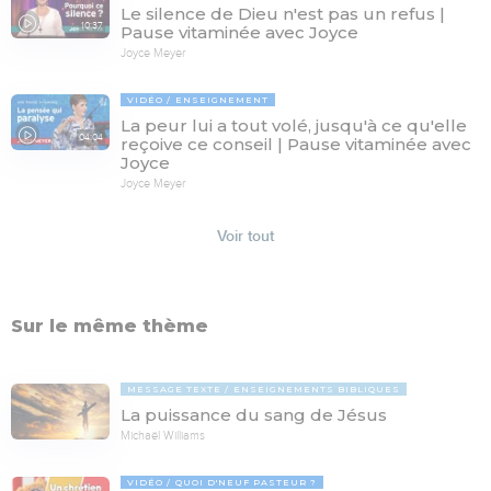
Le silence de Dieu n'est pas un refus |
10:37
Pause vitaminée avec Joyce
Joyce Meyer
VIDÉO
ENSEIGNEMENT
La peur lui a tout volé, jusqu'à ce qu'elle
04:04
reçoive ce conseil | Pause vitaminée avec
Joyce
Joyce Meyer
Voir tout
Sur le même thème
MESSAGE TEXTE
ENSEIGNEMENTS BIBLIQUES
La puissance du sang de Jésus
Michaël Williams
VIDÉO
QUOI D'NEUF PASTEUR ?