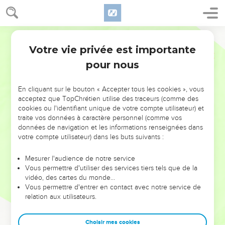
Votre vie privée est importante
pour nous
NE MANQUEZ PAS L’ÉVÉNEMENT
En cliquant sur le bouton « Accepter tous les cookies », vous
DE L’ANNÉE !
acceptez que TopChrétien utilise des traceurs (comme des
cookies ou l'identifiant unique de votre compte utilisateur) et
ET SI LEURS ERREURS POUVAIENT VOUS ÉVITER LES
traite vos données à caractère personnel (comme vos
VOTRES ?
données de navigation et les informations renseignées dans
votre compte utilisateur) dans les buts suivants :
On admire souvent les leaders pour leurs réussites, leur impact,
leur foi ou leur vision. Mais on voit moins les doutes, les erreurs
Mesurer l'audience de notre service
Vous permettre d'utiliser des services tiers tels que de la
et les saisons difficiles qu'ils ont traversés, alors même que ce
vidéo, des cartes du monde…
sont elles qui les ont façonnés.
Vous permettre d'entrer en contact avec notre service de
relation aux utilisateurs.
Dans cette conférence, leaders, entrepreneurs, et responsables
reviennent sur les erreurs marquantes de leur parcours et les
clés pour avancer avec plus de sagesse afin que leurs erreurs
Choisir mes cookies