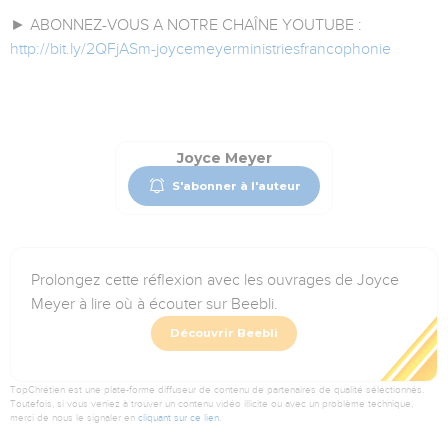
► ABONNEZ-VOUS A NOTRE CHAÎNE YOUTUBE :
http://bit.ly/2QFjASm-joycemeyerministriesfrancophonie
Joyce Meyer
S'abonner à l'auteur
Prolongez cette réflexion avec les ouvrages de Joyce
Meyer à lire où à écouter sur Beebli.
Découvrir Beebli
TopChrétien est une plate-forme diffuseur de contenu de partenaires de qualité sélectionnés.
Toutefois, si vous veniez à trouver un contenu vidéo illicite ou avec un problème technique,
merci de nous le signaler en
cliquant sur ce lien
.