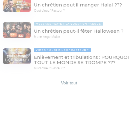
Un chrétien peut il manger Halal ???
17:21
Quoi d'neuf Pasteur ?
MESSAGE TEXTE
LA QUESTION TABOUE
Un chrétien peut-il fêter Halloween ?
Marie-Ange Muller
VIDÉO
QUOI D'NEUF PASTEUR ?
Enlèvement et tribulations : POURQUOI
78:19
TOUT LE MONDE SE TROMPE ???
Quoi d'neuf Pasteur ?
Voir tout