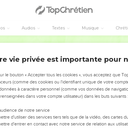
éos
Audios
Textes
Musique
Chrét
re vie privée est importante pour 
NEMENT DE L’ANNÉE !
ÉVITER LES VOTRES ?
sur le bouton « Accepter tous les cookies », vous acceptez que T
traceurs (comme des cookies ou l'identifiant unique de votre compte 
tes, leur impact, leur foi ou leur vision. Mais on voit
s données à caractère personnel (comme vos données de navigatio
fficiles qu'ils ont traversés, alors même que ce sont
 renseignées dans votre compte utilisateur) dans les buts suivants 
audience de notre service
s, et responsables reviennent sur les erreurs
 avancer avec plus de sagesse afin que leurs erreurs
ttre d'utiliser des services tiers tels que de la vidéo, des cartes
un ministère, une équipe, un groupe ou une famille,
ttre d'entrer en contact avec notre service de relation aux utilisat