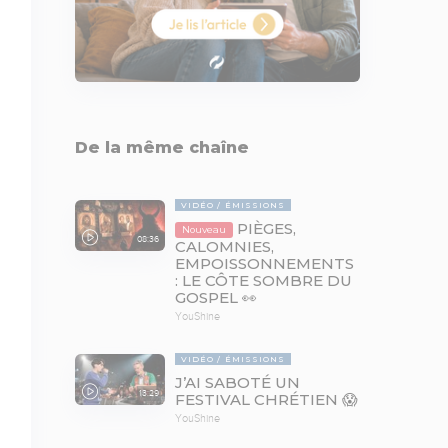
De la même chaîne
VIDÉO
ÉMISSIONS
PIÈGES,
Nouveau
08:36
CALOMNIES,
EMPOISSONNEMENTS
: LE CÔTE SOMBRE DU
GOSPEL 👀
YouShine
VIDÉO
ÉMISSIONS
J’AI SABOTÉ UN
13:29
FESTIVAL CHRÉTIEN 😱
YouShine