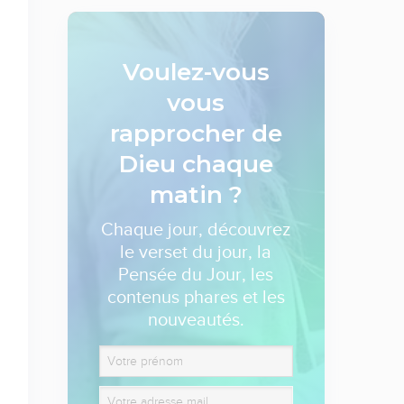
Voulez-vous
vous
rapprocher de
Dieu
chaque
matin ?
Chaque jour, découvrez
le verset du jour, la
Pensée du Jour, les
contenus phares et les
nouveautés.