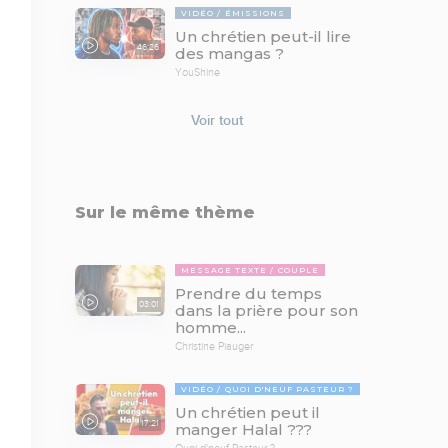
VIDÉO
ÉMISSIONS
Un chrétien peut-il lire
46:26
des mangas ?
YouShine
Voir tout
Sur le même thème
MESSAGE TEXTE
COUPLE
Prendre du temps
03:01
dans la prière pour son
homme...
Christine Piauger
VIDÉO
QUOI D'NEUF PASTEUR ?
Un chrétien peut il
17:21
manger Halal ???
Quoi d'neuf Pasteur ?