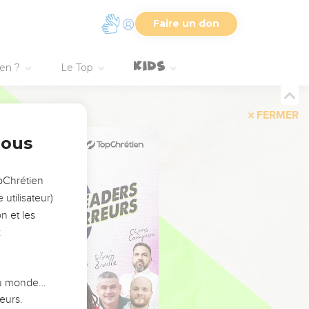
Faire un don
ien ?
Le Top
FERMER
nous
opChrétien
utilisateur)
n et les
:
 du monde…
eurs.