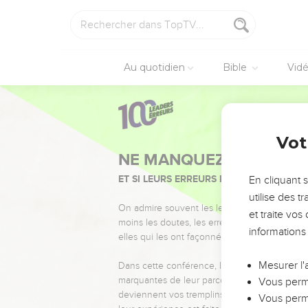
Au quotidien
Bible
Vid
Vot
NE MANQUEZ PAS L’ÉVÉ
ET SI LEURS ERREURS POUVAIENT VOUS 
En cliquant 
utilise des 
On admire souvent les leaders pour leurs réussi
et traite vo
moins les doutes, les erreurs et les saisons di
informations
elles qui les ont façonnés.
Mesurer l'
Dans cette conférence, leaders, entrepreneur
marquantes de leur parcours et les clés pour
Vous perme
deviennent vos tremplins. Que vous guidiez 
Vous perme