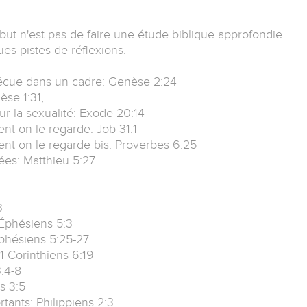
 but n'est pas de faire une étude biblique approfondie.
es pistes de réflexions.
 vécue dans un cadre: Genèse 2:24
èse 1:31,
ur la sexualité: Exode 20:14
nt on le regarde: Job 31:1
ent on le regarde bis: Proverbes 6:25
ées: Matthieu 5:27
3
 Éphésiens 5:3
Éphésiens 5:25-27
 1 Corinthiens 6:19
3:4-8
s 3:5
tants: Philippiens 2:3