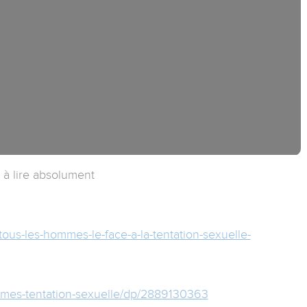
 à lire absolument
tous-les-hommes-le-face-a-la-tentation-sexuelle-
mmes-tentation-sexuelle/dp/2889130363