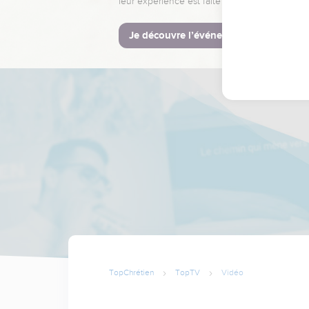
leur expérience est faite pour vous.
Je découvre l’événement
TopChrétien
TopTV
Vidéo