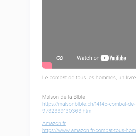
Le combat de tous les hommes, un livre
Maison de la Bible
https://maisonbible.ch/14145-combat-de-
9782889130368.html
Amazon.fr
https://www.amazon.fr/combat-tous-ho