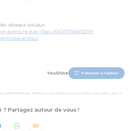
les réseaux sociaux:
on-aventure-avec-Dieu-104351754612219
ventureavecdieu/
YouShine
S'abonner à l'auteur
 qualité sélectionnés. Toutefois, si vous veniez à trouver un contenu vidéo illicite ou avec un
 ? Partagez autour de vous !