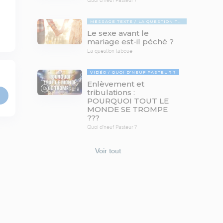
MESSAGE TEXTE
LA QUESTION TABOUE
Le sexe avant le
mariage est-il péché ?
La question taboue
VIDÉO
QUOI D'NEUF PASTEUR ?
Enlèvement et
78:19
tribulations :
POURQUOI TOUT LE
MONDE SE TROMPE
???
Quoi d'neuf Pasteur ?
Voir tout