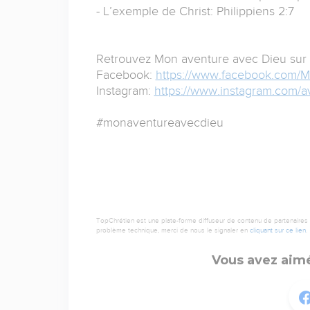
- L’exemple de Christ: Philippiens 2:7
Retrouvez Mon aventure avec Dieu sur 
Facebook:
https://www.facebook.com/M
Instagram:
https://www.instagram.com/a
#monaventureavecdieu
TopChrétien est une plate-forme diffuseur de contenu de partenaires de
problème technique, merci de nous le signaler en
cliquant sur ce lien
.
Vous avez aimé