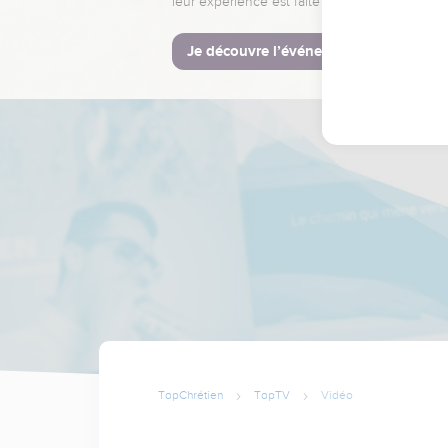
leur expérience est faite pour vous.
Je découvre l’événement
TopChrétien
TopTV
Vidéo