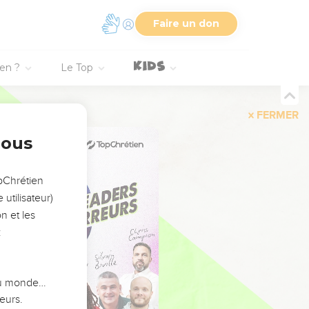
Faire un don
ien ?
Le Top
FERMER
nous
opChrétien
utilisateur)
n et les
:
 du monde…
eurs.