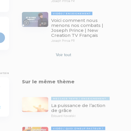
Joseph Prince FR
VIDÉO
ENSEIGNEMENT
Voici comment nous
91:21
menons nos combats |
Joseph Prince | New
Creation TV Français
Joseph Prince FR
Voir tout
entaire
Sur le même thème
 
MESSAGE TEXTE
ENSEIGNEMENTS BIBLIQUES
La puissance de l’action
E
de grâce
Edouard Kowalski
VIDÉO
QUOI D'NEUF PASTEUR ?