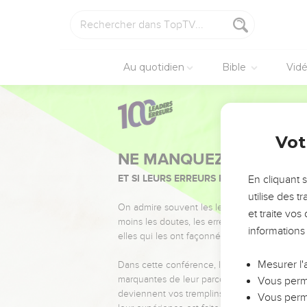
Au quotidien
Bible
Vid
Vot
NE MANQUEZ PAS L’ÉVÉ
ET SI LEURS ERREURS POUVAIENT VOUS 
En cliquant 
utilise des 
On admire souvent les leaders pour leurs réussi
et traite vo
moins les doutes, les erreurs et les saisons di
informations
elles qui les ont façonnés.
Mesurer l'
Dans cette conférence, leaders, entrepreneur
marquantes de leur parcours et les clés pour
Vous perme
deviennent vos tremplins. Que vous guidiez 
Vous perme