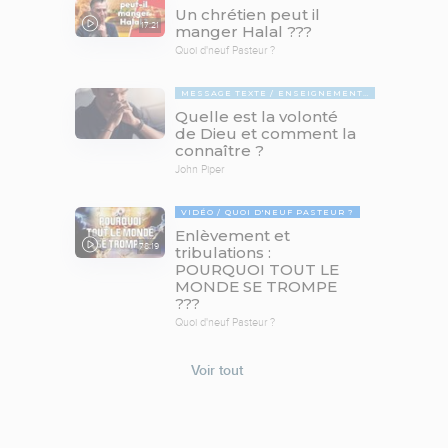
Un chrétien peut il
17:21
manger Halal ???
Quoi d'neuf Pasteur ?
MESSAGE TEXTE
ENSEIGNEMENTS BIBLIQUES
Quelle est la volonté
de Dieu et comment la
connaître ?
John Piper
VIDÉO
QUOI D'NEUF PASTEUR ?
Enlèvement et
78:19
tribulations :
POURQUOI TOUT LE
MONDE SE TROMPE
???
Quoi d'neuf Pasteur ?
Voir tout