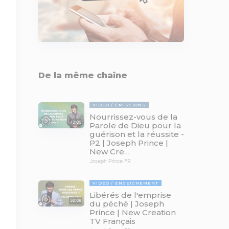
De la même chaîne
VIDÉO
ÉMISSIONS
Nourrissez-vous de la
43:00
Parole de Dieu pour la
guérison et la réussite -
P2 | Joseph Prince |
New Cre…
Joseph Prince FR
VIDÉO
ENSEIGNEMENT
Libérés de l'emprise
58:09
du péché | Joseph
Prince | New Creation
TV Français