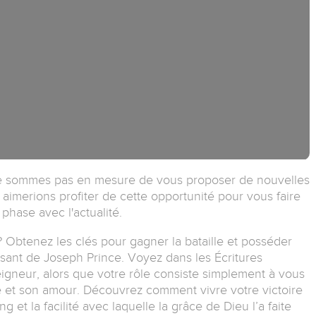
e sommes pas en mesure de vous proposer de nouvelles
imerions profiter de cette opportunité pour vous faire
phase avec l'actualité.
 ? Obtenez les clés pour gagner la bataille et posséder
ant de Joseph Prince. Voyez dans les Écritures
gneur, alors que votre rôle consiste simplement à vous
e et son amour. Découvrez comment vivre votre victoire
 et la facilité avec laquelle la grâce de Dieu l’a faite