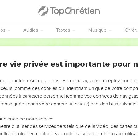
éos
Audios
Textes
Musique
Chrét
re vie privée est importante pour 
NEMENT DE L’ANNÉE !
ÉVITER LES VOTRES ?
sur le bouton « Accepter tous les cookies », vous acceptez que T
traceurs (comme des cookies ou l'identifiant unique de votre compte 
tes, leur impact, leur foi ou leur vision. Mais on voit
s données à caractère personnel (comme vos données de navigatio
fficiles qu'ils ont traversés, alors même que ce sont
 renseignées dans votre compte utilisateur) dans les buts suivants 
audience de notre service
s, et responsables reviennent sur les erreurs
 avancer avec plus de sagesse afin que leurs erreurs
ttre d'utiliser des services tiers tels que de la vidéo, des cartes
un ministère, une équipe, un groupe ou une famille,
ttre d'entrer en contact avec notre service de relation aux utilisat