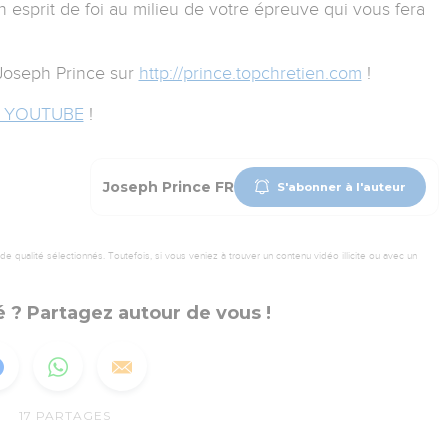
esprit de foi au milieu de votre épreuve qui vous fera
Joseph Prince sur
http://prince.topchretien.com
!
 YOUTUBE
!
Joseph Prince FR
S'abonner à l'auteur
 qualité sélectionnés. Toutefois, si vous veniez à trouver un contenu vidéo illicite ou avec un
 ? Partagez autour de vous !
17
PARTAGES