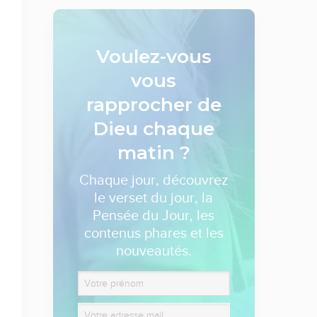
Voulez-vous
vous
rapprocher de
Dieu
chaque
matin ?
Chaque jour, découvrez
le verset du jour, la
Pensée du Jour, les
contenus phares et les
nouveautés.