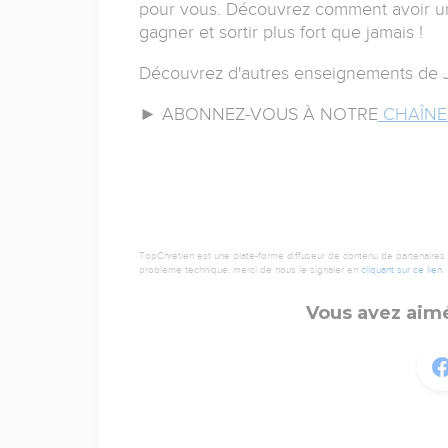
pour vous. Découvrez comment avoir un 
gagner et sortir plus fort que jamais !
Découvrez d'autres enseignements de 
► ABONNEZ-VOUS À NOTRE
CHAÎNE
TopChrétien est une plate-forme diffuseur de contenu de partenaires de
problème technique, merci de nous le signaler en
cliquant sur ce lien
.
Vous avez aimé