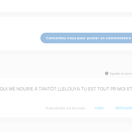
Connectez-vous pour poster un commentaire
Signaler le comm
QUI ME NOURIE À TANTÔT LLELOUYA TU EST TOUT PR MOI ET
9 personnes ont dit Amen
AMEN
RÉPONDR