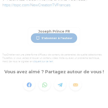
https://topc.com/NewCreationTVFrancais
Joseph Prince FR
S'abonner à l'auteur
TopChrétien est une plate-forme diffuseur de contenu de partenaires de qualité sélectionnés.
Toutefois, si vous veniez à trouver un contenu vidéo illicite ou avec un problème technique,
merci de nous le signaler en
cliquant sur ce lien
.
Vous avez aimé ? Partagez autour de vous !