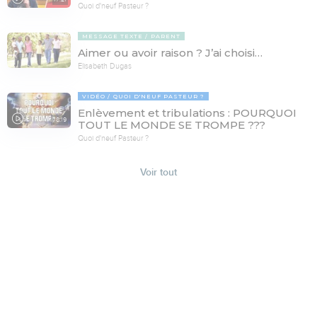
Quoi d'neuf Pasteur ?
MESSAGE TEXTE
PARENT
Aimer ou avoir raison ? J’ai choisi…
Elisabeth Dugas
VIDÉO
QUOI D'NEUF PASTEUR ?
Enlèvement et tribulations : POURQUOI
78:19
TOUT LE MONDE SE TROMPE ???
Quoi d'neuf Pasteur ?
Voir tout