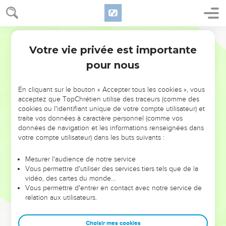
Votre vie privée est importante
pour nous
NE MANQUEZ PAS L’ÉVÉNEMENT
En cliquant sur le bouton « Accepter tous les cookies », vous
DE L’ANNÉE !
acceptez que TopChrétien utilise des traceurs (comme des
cookies ou l'identifiant unique de votre compte utilisateur) et
ET SI LEURS ERREURS POUVAIENT VOUS ÉVITER LES
traite vos données à caractère personnel (comme vos
VOTRES ?
données de navigation et les informations renseignées dans
votre compte utilisateur) dans les buts suivants :
On admire souvent les leaders pour leurs réussites, leur impact,
leur foi ou leur vision. Mais on voit moins les doutes, les erreurs
Mesurer l'audience de notre service
Vous permettre d'utiliser des services tiers tels que de la
et les saisons difficiles qu'ils ont traversés, alors même que ce
vidéo, des cartes du monde…
sont elles qui les ont façonnés.
Vous permettre d'entrer en contact avec notre service de
relation aux utilisateurs.
Dans cette conférence, leaders, entrepreneurs, et responsables
reviennent sur les erreurs marquantes de leur parcours et les
clés pour avancer avec plus de sagesse afin que leurs erreurs
Choisir mes cookies