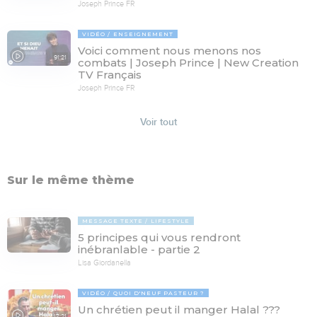
Joseph Prince FR
VIDÉO
ENSEIGNEMENT
Voici comment nous menons nos
91:21
combats | Joseph Prince | New Creation
TV Français
Joseph Prince FR
Voir tout
Sur le même thème
MESSAGE TEXTE
LIFESTYLE
5 principes qui vous rendront
inébranlable - partie 2
Lisa Giordanella
VIDÉO
QUOI D'NEUF PASTEUR ?
Un chrétien peut il manger Halal ???
17:21