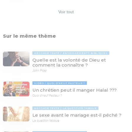
Voir tout
Sur le même thème
MESSAGE TEXTE
ENSEIGNEMENTS BIBLIQUES
Quelle est la volonté de Dieu et
comment la connaître ?
John Piper
VIDÉO
QUOI D'NEUF PASTEUR ?
Un chrétien peut il manger Halal ???
17:21
Quoi d'neuf Pasteur ?
MESSAGE TEXTE
LA QUESTION TABOUE
Le sexe avant le mariage est-il péché ?
La question taboue