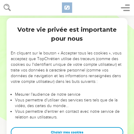
Votre vie privée est importante
pour nous
NE MANQUEZ PAS L’ÉVÉNEMENT
En cliquant sur le bouton « Accepter tous les cookies », vous
DE L’ANNÉE !
acceptez que TopChrétien utilise des traceurs (comme des
cookies ou l'identifiant unique de votre compte utilisateur) et
ET SI LEURS ERREURS POUVAIENT VOUS ÉVITER LES
traite vos données à caractère personnel (comme vos
VOTRES ?
données de navigation et les informations renseignées dans
votre compte utilisateur) dans les buts suivants :
On admire souvent les leaders pour leurs réussites, leur impact,
leur foi ou leur vision. Mais on voit moins les doutes, les erreurs
Mesurer l'audience de notre service
Vous permettre d'utiliser des services tiers tels que de la
et les saisons difficiles qu'ils ont traversés, alors même que ce
vidéo, des cartes du monde…
sont elles qui les ont façonnés.
Vous permettre d'entrer en contact avec notre service de
relation aux utilisateurs.
Dans cette conférence, leaders, entrepreneurs, et responsables
reviennent sur les erreurs marquantes de leur parcours et les
clés pour avancer avec plus de sagesse afin que leurs erreurs
Choisir mes cookies