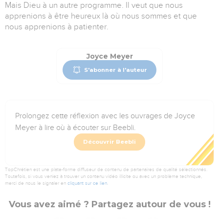
Mais Dieu à un autre programme. Il veut que nous
apprenions à être heureux là où nous sommes et que
nous apprenions à patienter.
Joyce Meyer
S'abonner à l'auteur
Prolongez cette réflexion avec les ouvrages de Joyce
Meyer à lire où à écouter sur Beebli.
Découvrir Beebli
TopChrétien est une plate-forme diffuseur de contenu de partenaires de qualité sélectionnés.
Toutefois, si vous veniez à trouver un contenu vidéo illicite ou avec un problème technique,
merci de nous le signaler en
cliquant sur ce lien
.
Vous avez aimé ? Partagez autour de vous !