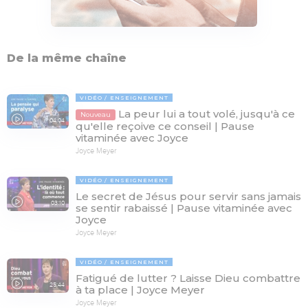
De la même chaîne
VIDÉO
ENSEIGNEMENT
La peur lui a tout volé, jusqu'à ce
Nouveau
04:04
qu'elle reçoive ce conseil | Pause
vitaminée avec Joyce
Joyce Meyer
VIDÉO
ENSEIGNEMENT
Le secret de Jésus pour servir sans jamais
03:10
se sentir rabaissé | Pause vitaminée avec
Joyce
Joyce Meyer
VIDÉO
ENSEIGNEMENT
Fatigué de lutter ? Laisse Dieu combattre
25:44
à ta place | Joyce Meyer
Joyce Meyer