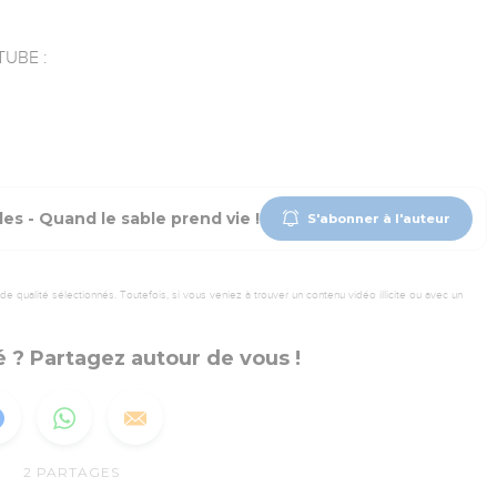
UBE :
es - Quand le sable prend vie !
S'abonner à l'auteur
 qualité sélectionnés. Toutefois, si vous veniez à trouver un contenu vidéo illicite ou avec un
 ? Partagez autour de vous !
2
PARTAGES