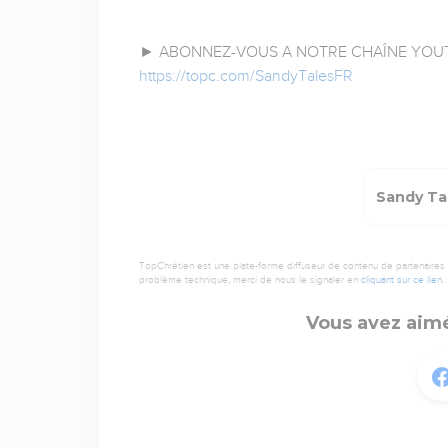
► ABONNEZ-VOUS A NOTRE CHAÎNE YOUT
https://topc.com/SandyTalesFR
Sandy Tal
TopChrétien est une plate-forme diffuseur de contenu de partenaires de
problème technique, merci de nous le signaler en
cliquant sur ce lien
.
Vous avez aimé