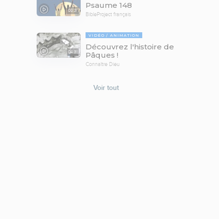
Psaume 148
08:31
BibleProject français
VIDÉO
ANIMATION
Découvrez l'histoire de
04:31
Pâques !
Connaître Dieu
Voir tout