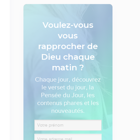
Voulez-vous
vous
rapprocher de
Dieu
chaque
matin ?
Chaque jour, découvrez
le verset du jour, la
Pensée du Jour, les
contenus phares et les
nouveautés.