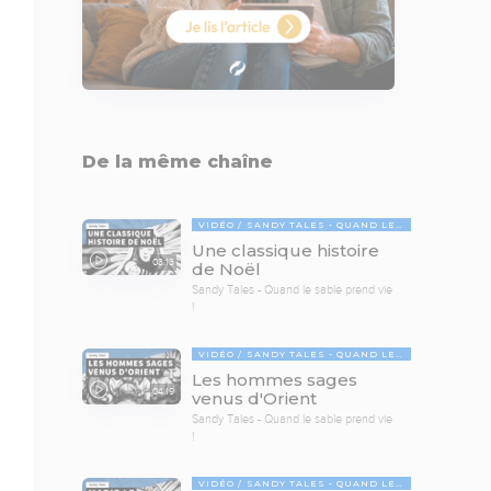
De la même chaîne
VIDÉO
SANDY TALES - QUAND LE SABLE PREND VIE !
Une classique histoire
03:13
de Noël
Sandy Tales - Quand le sable prend vie
!
VIDÉO
SANDY TALES - QUAND LE SABLE PREND VIE !
Les hommes sages
04:19
venus d'Orient
Sandy Tales - Quand le sable prend vie
!
VIDÉO
SANDY TALES - QUAND LE SABLE PREND VIE !