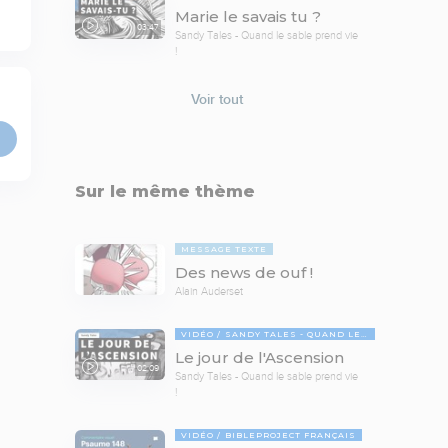
Marie le savais tu ?
03:47
Sandy Tales - Quand le sable prend vie
!
Voir tout
Sur le même thème
MESSAGE TEXTE
Des news de ouf !
Alain Auderset
VIDÉO
SANDY TALES - QUAND LE SABLE PREND VIE !
Le jour de l'Ascension
02:09
Sandy Tales - Quand le sable prend vie
!
VIDÉO
BIBLEPROJECT FRANÇAIS