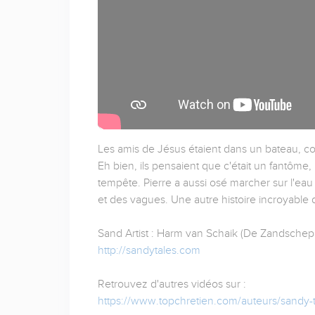
Les amis de Jésus étaient dans un bateau, co
Eh bien, ils pensaient que c'était un fantôme, m
tempête. Pierre a aussi osé marcher sur l'ea
et des vagues. Une autre histoire incroyable 
Sand Artist : Harm van Schaik (De Zandschep
http://sandytales.com
Retrouvez d'autres vidéos sur :
https://www.topchretien.com/auteurs/sandy-t