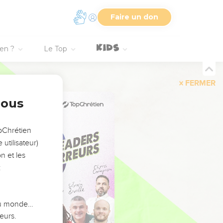
Faire un don
ien ?
Le Top
FERMER
nous
opChrétien
utilisateur)
n et les
:
 du monde…
eurs.