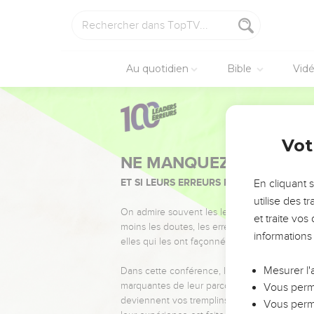
Au quotidien
Bible
Vid
Vot
NE MANQUEZ PAS L’ÉVÉ
ET SI LEURS ERREURS POUVAIENT VOUS 
En cliquant 
utilise des 
On admire souvent les leaders pour leurs réussi
et traite vo
moins les doutes, les erreurs et les saisons di
informations
elles qui les ont façonnés.
Mesurer l'
Dans cette conférence, leaders, entrepreneur
marquantes de leur parcours et les clés pour
Vous perme
deviennent vos tremplins. Que vous guidiez 
Vous perme