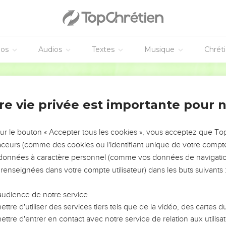
éos
Audios
Textes
Musique
Chrét
re vie privée est importante pour 
NEMENT DE L’ANNÉE !
ÉVITER LES VOTRES ?
sur le bouton « Accepter tous les cookies », vous acceptez que T
traceurs (comme des cookies ou l'identifiant unique de votre compte 
tes, leur impact, leur foi ou leur vision. Mais on voit
s données à caractère personnel (comme vos données de navigatio
fficiles qu'ils ont traversés, alors même que ce sont
 renseignées dans votre compte utilisateur) dans les buts suivants 
audience de notre service
s, et responsables reviennent sur les erreurs
 avancer avec plus de sagesse afin que leurs erreurs
ttre d'utiliser des services tiers tels que de la vidéo, des cartes
un ministère, une équipe, un groupe ou une famille,
ttre d'entrer en contact avec notre service de relation aux utilisat