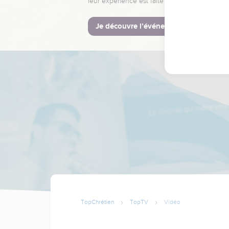
leur expérience est faite pour vous.
Je découvre l’événement
TopChrétien
TopTV
Vidéo